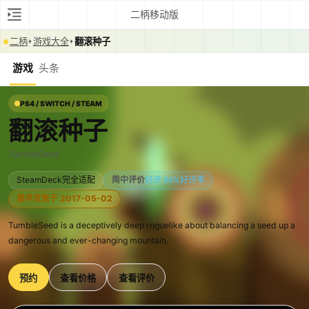
二柄移动版
二柄
游戏大全
翻滚种子
游戏
头条
PS4 / SWITCH / STEAM
翻滚种子
TumbleSeed
SteamDeck完全适配
简中评价
好评 86%好评率
最早发售于 2017-05-02
TumbleSeed is a deceptively deep roguelike about balancing a seed up a
dangerous and ever-changing mountain.
预约
查看价格
查看评价
0:00