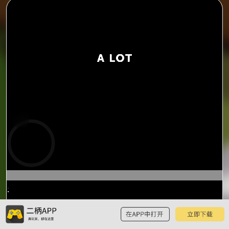
预
览
0:14
/