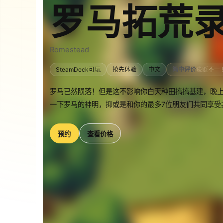
罗马拓荒
Romestead
SteamDeck可玩
抢先体验
中文
简中评价
褒贬不一 
罗马已然陨落！但是这不影响你白天种田搞搞基建，晚
一下罗马的神明，抑或是和你的最多7位朋友们共同享受
预约
查看价格