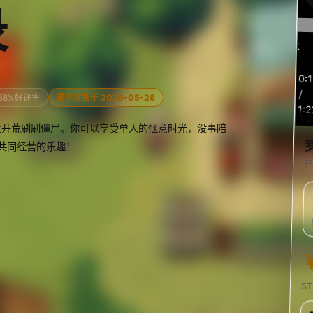
录
预
0:
览
/
58%好评率
最早发售于 2026-05-26
1:2
1:
上开荒刷刷僵尸。你可以享受单人的惬意时光，没事陪
共同经营的乐趣！
已
S