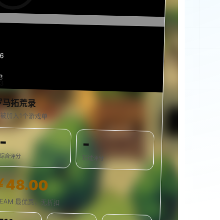
17
3
23
0%
罗马拓荒录
被加入1个游戏单
-
-
综合评分
玩过评分
￥48.00
TEAM 最优惠，无折扣