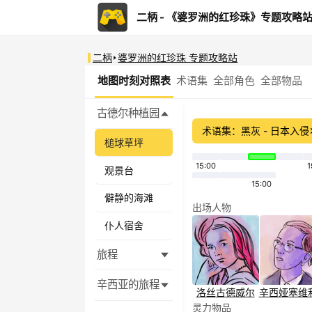
二柄 - 《婆罗洲的红珍珠》专题攻略
二柄
婆罗洲的红珍珠 专题攻略站
地图时刻对照表
术语集
全部角色
全部物品
古德尔种植园
术语集：黑灰 - 日本入侵
槌球草坪
15:00
1
观景台
15:00
僻静的海滩
出场人物
仆人宿舍
旅程
辛西亚的旅程
洛丝
古德威尔
辛西娅
塞维
灵力物品