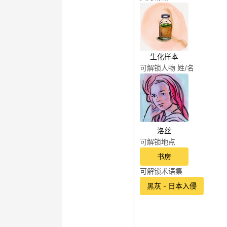
生化样本
可解锁人物 姓/名
洛丝
可解锁地点
书房
可解锁术语集
黑灰 - 日本入侵