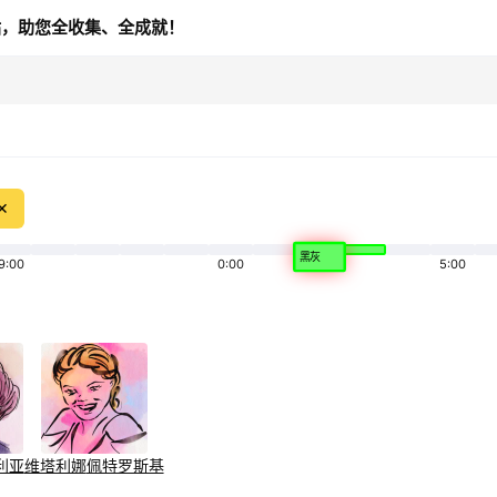
站，助您全收集、全成就！
✕
黑灰
9:00
0:00
5:00
利亚
维塔利娜
佩特罗斯基