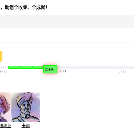
站，助您全收集、全成就！
巴瑶族
9:00
0:00
5:00
维利亚
卡南