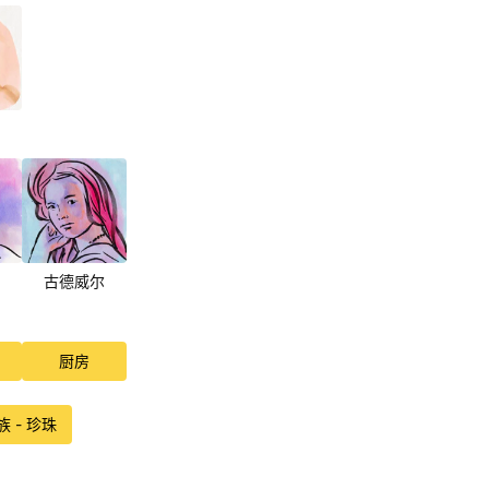
古德威尔
厨房
 - 珍珠