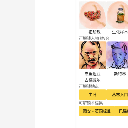
一把珍珠
生化样本
可解锁人物 姓/名
杰里迈亚
斯特林
古德威尔
可解锁地点
主卧
丛林入口
可解锁术语集
图安 - 英国标准
巴瑶族