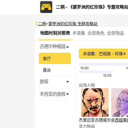
二柄 - 《婆罗洲的红珍珠》专题攻略
二柄
婆罗洲的红珍珠 专题攻略站
地图时刻对照表
术语集
全部角色
全部物品
古德尔种植园
术语集：巴瑶族 - 珍珠
✕
餐厅
15:00
1
露台
15:00
旅程
出场人物
辛西亚的旅程
杰里迈亚
古德威尔
辛西娅
塞
灵力物品