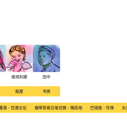
维塔利娜
田中
船屋
书房
暮酒 - 饮酒文化
烟草贸易日渐式微 - 殖民地
巴瑶族 - 珍珠
头