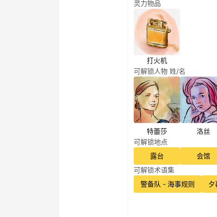
灵力物品
打火机
可解锁人物 姓/名
特蕾莎
洛丝
可解锁地点
露台
会馆
可解锁术语集
警备队 - 海事规则
夕