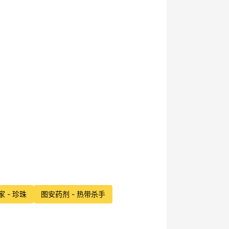
家 - 珍珠
图安药剂 - 热带杀手