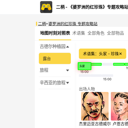
二柄 - 《婆罗洲的红珍珠》专题攻略
二柄
婆罗洲的红珍珠 专题攻略站
地图时刻对照表
术语集
全部角色
全部物品
古德尔种植园
术语集：头家 - 珍珠
✕
露台
头家
1
旅程
15:00
15:00
辛西亚的旅程
出场人物
杰里迈亚
古德威尔
卢恩
古