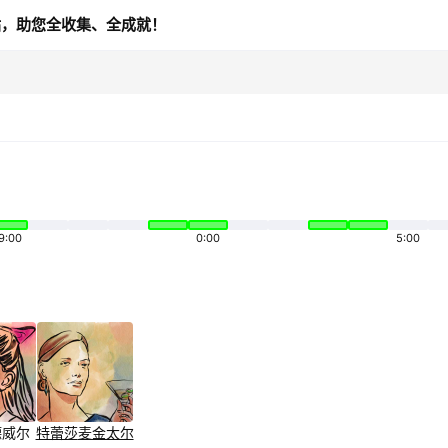
站，助您全收集、全成就！
9:00
0:00
5:00
德威尔
特蕾莎
麦金太尔