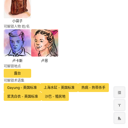
小袋子
可解锁人物 姓/名
卢卡斯
卢恩
可解锁地点
露台
可解锁术语集
Gayung - 英国标准
上海水缸 - 英国标准
热病 - 热带杀手
浆洗白衣 - 英国标准
沙巴 - 殖民地