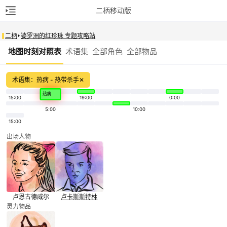
二柄移动版
二柄
婆罗洲的红珍珠 专题攻略站
地图时刻对照表
术语集
全部角色
全部物品
术语集：热病 - 热带杀手
✕
热病
15:00
19:00
0:00
5:00
10:00
15:00
出场人物
卢恩
古德威尔
卢卡斯
斯特林
灵力物品