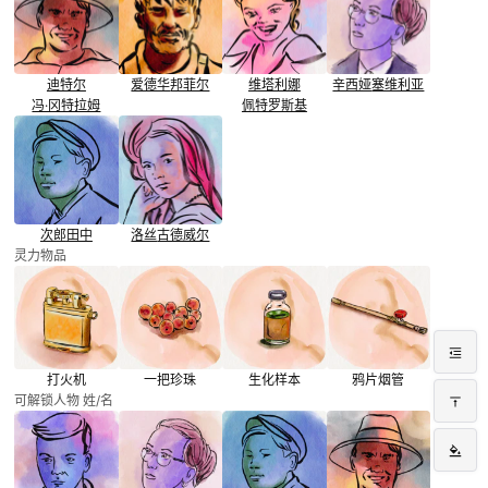
迪特尔
爱德华
邦菲尔
维塔利娜
辛西娅
塞维利亚
冯·冈特拉姆
佩特罗斯基
次郎
田中
洛丝
古德威尔
灵力物品
打火机
一把珍珠
生化样本
鸦片烟管
可解锁人物 姓/名