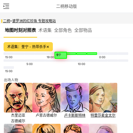
二柄移动版
二柄
婆罗洲的红珍珠 专题攻略站
地图时刻对照表
术语集
全部角色
全部物品
术语集：奎宁 - 热带杀手
✕
奎宁
15:00
19:00
0:00
5:00
10:00
15:00
出场人物
杰里迈亚
卢恩
古德威尔
卢卡斯
斯特林
特蕾莎
麦金太尔
古德威尔