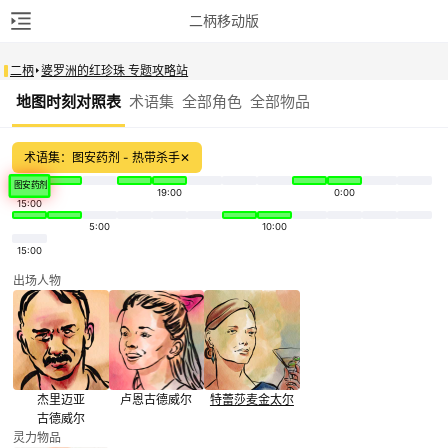
二柄移动版
二柄
婆罗洲的红珍珠 专题攻略站
地图时刻对照表
术语集
全部角色
全部物品
术语集：图安药剂 - 热带杀手
✕
图安药剂
19:00
0:00
15:00
5:00
10:00
15:00
出场人物
杰里迈亚
卢恩
古德威尔
特蕾莎
麦金太尔
古德威尔
灵力物品