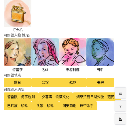
打火机
可解锁人物 姓/名
特蕾莎
洛丝
维塔利娜
田中
可解锁地点
露台
会馆
船屋
书房
可解锁术语集
警备队 - 海事规则
夕暮酒 - 饮酒文化
烟草贸易日渐式微 - 殖民地
巴瑶族 - 珍珠
头家 - 珍珠
图安药剂 - 热带杀手