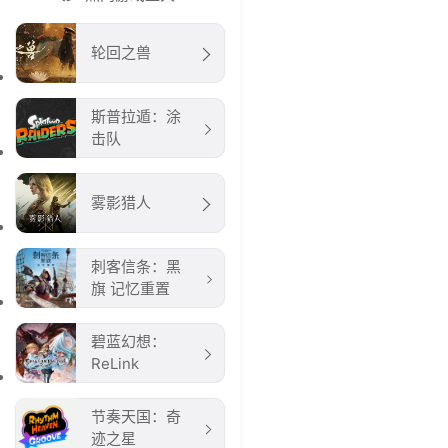
轮回之兽
斯普拉遁：涂
击队
雾影猎人
刺客信条：黑
旗 记忆重置
碧蓝幻想：
ReLink
节奏天国：奇
迹之星