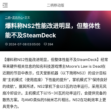
二柄移动版
二柄
资讯中心
正文
爆料称NS2性能改进明显，但整体性
能不及SteamDeck
2024-07-08 03:05:00
394
【爆料称NS2性能改进明显，但整体性能不及SteamDeck】经常
带来硬件相关信息的知名科技游戏博主Moore's Law is Dead在
近期的节目中表示，任天堂新机器（以下简称NS2）的设计目标
是“主机模式（使用底座）下性能的提升”，掌机模式下“保持良好
的续航”。据其所述，NS2掌机下会以5瓦的功率运行，采用无风
扇冷却设计。主机模式下以15~30瓦的功率运行，会提供完备的
散热方案。与AMD类似的5纳米芯片相比，NS2在功耗效率上更
具竞争力。