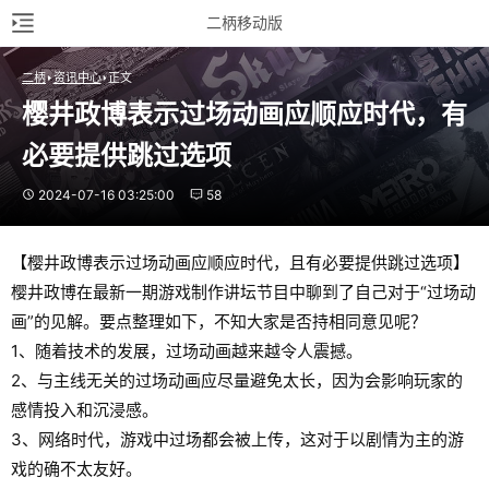
二柄移动版
二柄
资讯中心
正文
樱井政博表示过场动画应顺应时代，有
必要提供跳过选项
2024-07-16 03:25:00
58
【樱井政博表示过场动画应顺应时代，且有必要提供跳过选项】
樱井政博在最新一期游戏制作讲坛节目中聊到了自己对于“过场动
画”的见解。要点整理如下，不知大家是否持相同意见呢？
1、随着技术的发展，过场动画越来越令人震撼。
2、与主线无关的过场动画应尽量避免太长，因为会影响玩家的
感情投入和沉浸感。
3、网络时代，游戏中过场都会被上传，这对于以剧情为主的游
戏的确不太友好。