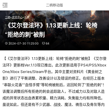
二柄移动版
二柄
资讯中心
正文
《艾尔登法环》1.13更新上线：轮椅
“拒绝的刺”被削
2024-07-30 11:25:00
64
【《艾尔登法环》1.13更新上线：轮椅“拒绝的刺”被削】《艾尔登
法环》更新档Ver.1.13现已推出，此次更新适用于PS4/PS5/Xbox
One/Xbox Series/Steam平台。其中主要对资料片《黄金树之
影》进行了平衡调整、改善设计以及错误的修正。在经历上版本
“串联火花香”“血怪手臂”等轮椅被削后，这回轮到了“拒绝的刺”！
该魔法调整后所有拒绝的刺会追踪敌人，不过威力以及对敌人造
成的异常状态出血表累积量、精力消耗、失衡能力均有所降低。
虽说如此，但还是有不少武器、战技、魔法、祷告以及骨灰等内