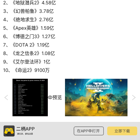
2、《地狱潜兵2》4.58亿
3、《幻兽帕鲁》3.78亿
4、《绝地求生》2.76亿
5、《Apex英雄》1.59亿
6、《博德之门3》1.27亿
7、《DOTA 2》1.19亿
8、《龙之信条2》1.08亿
9、《艾尔登法环》1亿
10、《命运2》9100万
预览