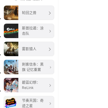
轮回之兽
斯普拉遁：涂
击队
雾影猎人
刺客信条：黑
旗 记忆重置
碧蓝幻想：
ReLink
节奏天国：奇
迹之星