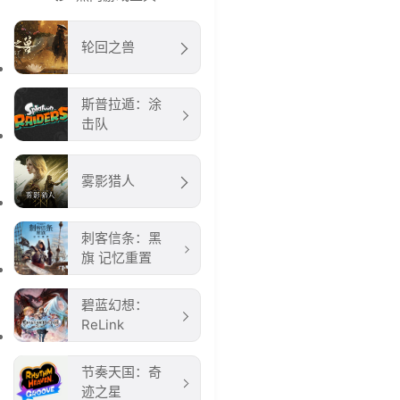
轮回之兽
斯普拉遁：涂
击队
雾影猎人
刺客信条：黑
旗 记忆重置
碧蓝幻想：
ReLink
节奏天国：奇
迹之星