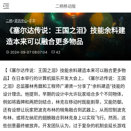
二柄移动版
二柄
资讯中心
正文
《塞尔达传说：王国之泪》技能余料建
造本来可以融合更多物品
2024-09-07 08:07:04
42
【《塞尔达传说：王国之泪》技能余料建造本来可以融合更多物
品】在日本举行的计算机娱乐开发大会上，《塞尔达传说：王国
之泪》总监藤林秀麿和工程师广濑贤一分享了“余料建造”技能的
设计理念。他提到，早期的设计中允许玩家组合多个不同物体，
例如将盾牌和两把剑结合，林克在移动时既能割草，又能防御。
还有设想让玩家把波克布林的犄角融合到武器上，从而控制波克
布林，或将左纳尼的翅膀融合到林克身上以实现飞行。然而，这
些创意最终被放弃。开发团队认为，过于复杂的机制会延长游戏