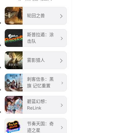
轮回之兽
斯普拉遁：涂
击队
雾影猎人
刺客信条：黑
旗 记忆重置
碧蓝幻想：
ReLink
节奏天国：奇
迹之星