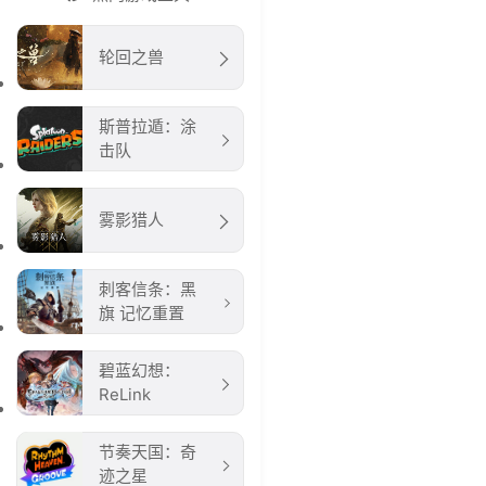
轮回之兽
斯普拉遁：涂
击队
雾影猎人
刺客信条：黑
旗 记忆重置
碧蓝幻想：
ReLink
节奏天国：奇
迹之星