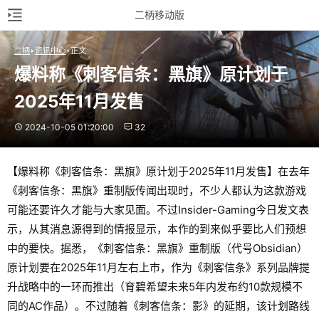
二柄移动版
二柄
资讯中心
正文
爆料称《刺客信条：黑旗》原计划于
2025年11月发售
2024-10-05 01:20:00
32
【爆料称《刺客信条：黑旗》原计划于2025年11月发售】在去年
《刺客信条：黑旗》重制版传闻出现时，不少人都认为这款游戏
可能还要许久才能与大家见面。不过Insider-Gaming今日发文表
示，从其消息源得到的情报显示，本作的到来似乎要比人们预想
中的要快。据悉，《刺客信条：黑旗》重制版（代号Obsidian）
原计划要在2025年11月左右上市，作为《刺客信条》系列品牌提
升战略中的一环而推出（育碧希望未来5年内发布约10款规模不
同的AC作品）。不过随着《刺客信条：影》的延期，该计划路线