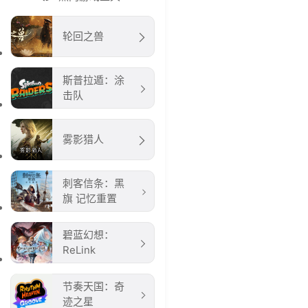
轮回之兽
斯普拉遁：涂
击队
雾影猎人
刺客信条：黑
旗 记忆重置
碧蓝幻想：
ReLink
节奏天国：奇
迹之星