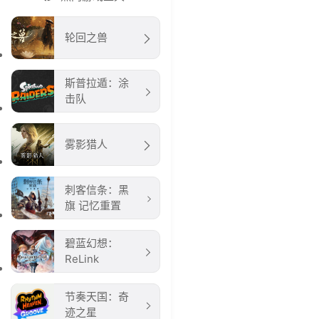
轮回之兽
斯普拉遁：涂
击队
雾影猎人
刺客信条：黑
旗 记忆重置
碧蓝幻想：
ReLink
节奏天国：奇
迹之星