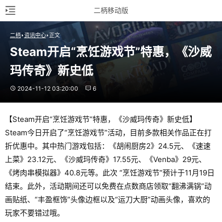
二柄移动版
二柄
资讯中心
正文
Steam开启“烹饪游戏节”特惠，《沙威
玛传奇》新史低
2024-11-12 03:20:00
6
【Steam开启“烹饪游戏节”特惠，《沙威玛传奇》新史低】
Steam今日开启了“烹饪游戏节”活动，目前多款相关作品正在打
折优惠中。其中热门游戏包括：《胡闹厨房2》24.5元、《速速
上菜》23.12元、《沙威玛传奇》17.55元、《Venba》29元、
《烤肉串模拟器》40.8元等。此次 “烹饪游戏节”预计于11月19日
结束。此外，活动期间还可以免费在点数商店领取“翻沸满锅”动
画贴纸、“丰盈框饰”头像边框以及“运刀大厨”动画头像，喜欢的
玩家不要错过哦。