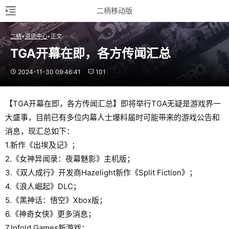
二柄移动版
二柄
资讯中心
正文
TGA开幕在即，各方传闻汇总
2024-11-30 09:46:41
101
【TGA开幕在即，各方传闻汇总】即将举行TGA无疑是游戏界一
大盛事，目前已有多位内幕人士爆料届时可能带来的游戏公告和
消息，现汇总如下：
1.新作《出埃及记》；
2.《女神异闻录：夜幕魅影》主机版；
3.《双人成行》开发商Hazelight新作《Split Fiction》；
4.《浪人崛起》DLC；
5.《黑神话：悟空》Xbox版；
6.《神奇女侠》更多消息；
7.Infold Games新游戏；