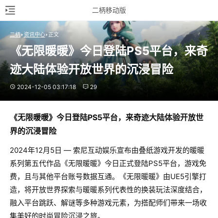
二柄移动版
二柄
资讯中心
正文
《无限暖暖》今日登陆PS5平台，来奇
迹大陆体验开放世界的沉浸冒险
2024-12-05 03:17:18
29
《无限暖暖》今日登陆PS5平台，来奇迹大陆体验开放世
界的沉浸冒险
2024年12月5日 — 索尼互动娱乐宣布由叠纸游戏开发的暖暖
系列第五代作品《无限暖暖》今日正式登陆PS5平台，游戏免
费，且与其他平台账号数据互通。《无限暖暖》由UE5引擎打
造，将开放世界探索与暖暖系列代表性的换装玩法深度结合，
融入平台跳跃、解谜等多种游戏元素，为搭配师们带来一场收
集美好的时尚冒险沉浸之旅。