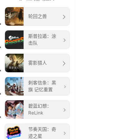
轮回之兽
斯普拉遁：涂
击队
雾影猎人
刺客信条：黑
旗 记忆重置
碧蓝幻想：
ReLink
节奏天国：奇
迹之星