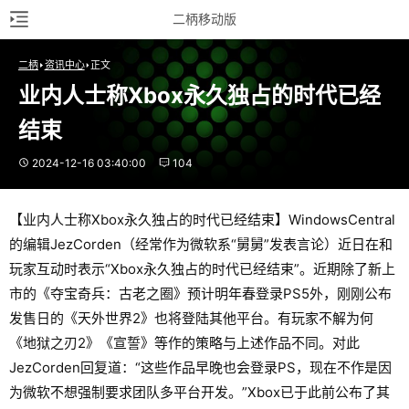
二柄移动版
二柄
资讯中心
正文
业内人士称Xbox永久独占的时代已经
结束
2024-12-16 03:40:00
104
【业内人士称Xbox永久独占的时代已经结束】WindowsCentral
的编辑JezCorden（经常作为微软系“舅舅”发表言论）近日在和
玩家互动时表示“Xbox永久独占的时代已经结束”。近期除了新上
市的《夺宝奇兵：古老之圈》预计明年春登录PS5外，刚刚公布
发售日的《天外世界2》也将登陆其他平台。有玩家不解为何
《地狱之刃2》《宣誓》等作的策略与上述作品不同。对此
JezCorden回复道：“这些作品早晚也会登录PS，现在不作是因
为微软不想强制要求团队多平台开发。”Xbox已于此前公布了其