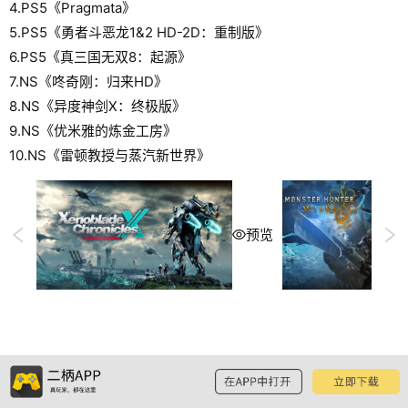
4.PS5《Pragmata》
5.PS5《勇者斗恶龙1&2 HD-2D：重制版》
6.PS5《真三国无双8：起源》
7.NS《咚奇刚：归来HD》
8.NS《异度神剑X：终极版》
9.NS《优米雅的炼金工房》
10.NS《雷顿教授与蒸汽新世界》
预览