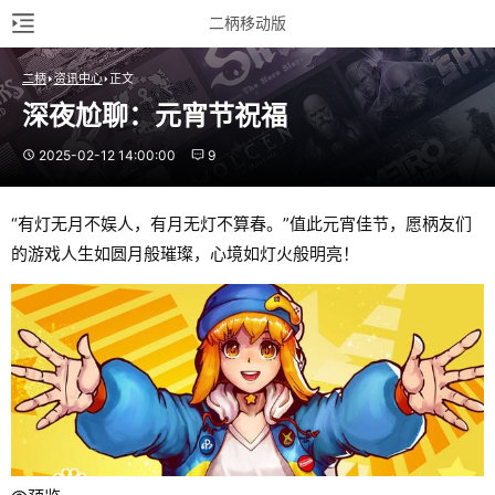
二柄移动版
二柄
资讯中心
正文
深夜尬聊：元宵节祝福
2025-02-12 14:00:00
9
“有灯无月不娱人，有月无灯不算春。”值此元宵佳节，愿柄友们
的游戏人生如圆月般璀璨，心境如灯火般明亮！