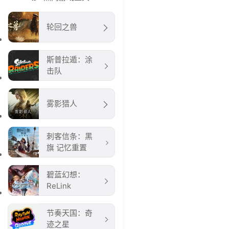
轮回之兽
斯普拉遁：涂
击队
雾影猎人
刺客信条：黑
旗 记忆重置
碧蓝幻想：
ReLink
节奏天国：奇
迹之星