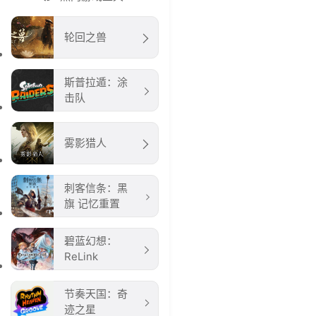
轮回之兽
斯普拉遁：涂
击队
雾影猎人
刺客信条：黑
旗 记忆重置
碧蓝幻想：
ReLink
节奏天国：奇
迹之星