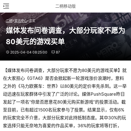
二柄移动版
二柄
资讯中心
正文
媒体发布问卷调查，大部分玩家不愿为
80美元的游戏买单
2025-04-04 08:25:00
87
【媒体发布问卷调查，大部分玩家不愿为80美元的游戏买单】就
在大家担心《GTA6》是否会掀起新一轮游戏涨价浪潮时，意料
之外的《马力欧赛车：世界》以80美元的定价率先杀到。这一举
动迅速在玩家群体中引发了广泛的讨论。媒体PushSquare昨日
发起了一项名“你是否愿意花80美元购买新游戏”的投票活动。截
至目前，已有超过1500名玩家参与了投票。结果显示，仅有6%
的玩家完全不介意，大部分玩家对此持抵制态度。其中30%的玩
家选择只能无奈地为喜爱的作品买单，36%的玩家将等打折，