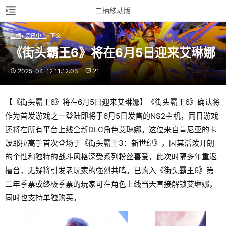
二柄移动版
二柄
资讯中心
正文
《街头霸王6》将在6月5日迎来艾琳娜
2025-04-12 11:12:03
21
【《街头霸王6》将在6月5日迎来艾琳娜】《街头霸王6》确认将
作为首发游戏之一登陆即将于6月5日发售的NS2主机，同日游戏
还将在所有平台上线全新DLC角色艾琳娜。这位来自肯尼亚的卡
波耶拉高手首次登场于《街头霸王3：新世纪》，因其活泼开朗
的个性和独特的战斗风格深受系列粉丝喜爱，此次时隔多年重返
擂台，无疑将引发老玩家的强烈共鸣。已购入《街头霸王6》第
二年季票或终极季票的玩家可在角色上线当天直接解锁艾琳娜，
同时也支持单独购买。