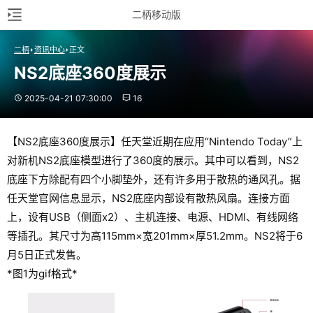
二柄移动版
二柄
资讯中心
正文
NS2底座360度展示
2025-04-21 07:30:00
16
【NS2底座360度展示】任天堂近期在应用“Nintendo Today”上
对新机NS2底座模型进行了360度的展示。其中可以看到，NS2
底座下方除配有四个小脚垫外，还有许多用于散热的通风孔。据
任天堂官网信息显示，NS2底座内部设有散热风扇。连接方面
上，设有USB（侧面x2）、主机连接、电源、HDMI、有线网络
等插孔。其尺寸为高115mm×宽201mm×厚51.2mm。NS2将于6
月5日正式发售。
*图1为gif格式*