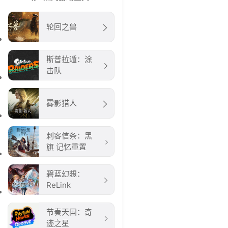
轮回之兽
斯普拉遁：涂
击队
雾影猎人
刺客信条：黑
旗 记忆重置
碧蓝幻想：
ReLink
节奏天国：奇
迹之星