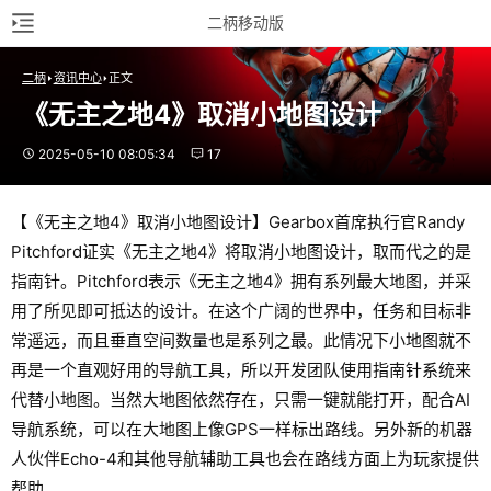
二柄移动版
二柄
资讯中心
正文
《无主之地4》取消小地图设计
2025-05-10 08:05:34
17
【《无主之地4》取消小地图设计】Gearbox首席执行官Randy
Pitchford证实《无主之地4》将取消小地图设计，取而代之的是
指南针。Pitchford表示《无主之地4》拥有系列最大地图，并采
用了所见即可抵达的设计。在这个广阔的世界中，任务和目标非
常遥远，而且垂直空间数量也是系列之最。此情况下小地图就不
再是一个直观好用的导航工具，所以开发团队使用指南针系统来
代替小地图。当然大地图依然存在，只需一键就能打开，配合AI
导航系统，可以在大地图上像GPS一样标出路线。另外新的机器
人伙伴Echo-4和其他导航辅助工具也会在路线方面上为玩家提供
帮助。