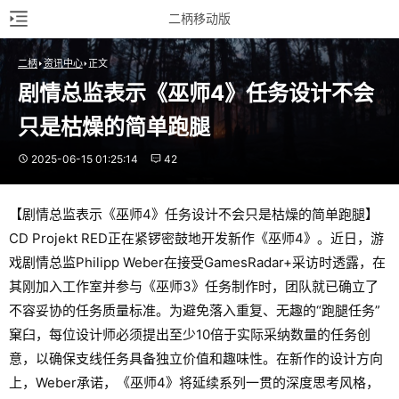
二柄移动版
二柄
资讯中心
正文
剧情总监表示《巫师4》任务设计不会
只是枯燥的简单跑腿
2025-06-15 01:25:14
42
【剧情总监表示《巫师4》任务设计不会只是枯燥的简单跑腿】
CD Projekt RED正在紧锣密鼓地开发新作《巫师4》。近日，游
戏剧情总监Philipp Weber在接受GamesRadar+采访时透露，在
其刚加入工作室并参与《巫师3》任务制作时，团队就已确立了
不容妥协的任务质量标准。为避免落入重复、无趣的“跑腿任务”
窠臼，每位设计师必须提出至少10倍于实际采纳数量的任务创
意，以确保支线任务具备独立价值和趣味性。在新作的设计方向
上，Weber承诺，《巫师4》将延续系列一贯的深度思考风格，