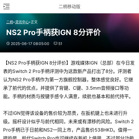
二柄移动版
二柄
资讯中心
正文
NS2 Pro手柄获IGN 8分评价
2025-06-17 08:05:00
51
【NS2 Pro手柄获IGN 8分评价】游戏媒体IGN（总部）在今日发
表的Switch 2 Pro手柄评测中为这款新产品打出了8分。评测者
认为NS2 Pro手柄作为第一方旗舰控制器，整体感觉良好。它继
承了前代的优点，并提供了背键、C键、3.5mm音频接口等功
能。手柄的材质与按键手感令人满意，续航也基本和前代持平。
不过IGN觉得该设备的售价较为昂贵，在扳机键上也未进行升
级。摇杆设计似乎与前代相同，未来或有漂移的风险。Switch 2
Pro手柄已于日前和NS2一同上市，产品售价538HKD。值得一
提的是，前代Switch Pro也可继续在新机上使用，不过部分功能