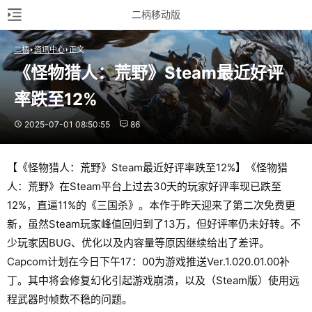
二柄移动版
二柄
资讯中心
正文
《怪物猎人：荒野》Steam最近好评
率跌至12%
2025-07-01 08:50:55
86
【《怪物猎人：荒野》Steam最近好评率跌至12%】《怪物猎
人：荒野》在Steam平台上过去30天的玩家好评率现已跌至
12%，直逼11%的《三国杀》。本作于昨天迎来了第二次免费更
新，虽然Steam玩家峰值回归到了13万，但好评率仍未好转。不
少玩家因BUG、优化以及内容量等原因继续给出了差评。
Capcom计划在今日下午17：00为游戏推送Ver.1.020.01.00补
丁。其中将会修复幻化引起游戏崩溃，以及（Steam版）使用远
程武器时帧数不稳的问题。