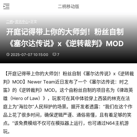
二柄移动版
二柄
资讯中心
正文
开庭记得带上你的大师剑！粉丝自制
《塞尔达传说》x《逆转裁判》MOD
2025-07-07 10:15:00
7
【开庭记得带上你的大师剑！粉丝自制《塞尔达传说》x《逆转裁
判》MOD】Newer Team近日发布了一个《塞尔达传说：时之
笛》的《逆转裁判》MOD。这个由粉丝自制的项目名为《律政英
雄（Hero of Law）》，玩家可在其中体验穿上西装的林克在法
庭上为“海拉尔”人民辩护的场景。据开发者透露：“我们在这个作
品上花了很多时间，确保逻辑严谨、通俗易懂，且有着足够的笑
点。“该免费模组不仅可在模拟器上运行，也可通过N64主机游
玩。