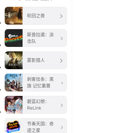
轮回之兽
斯普拉遁：涂
击队
雾影猎人
刺客信条：黑
旗 记忆重置
碧蓝幻想：
ReLink
节奏天国：奇
迹之星