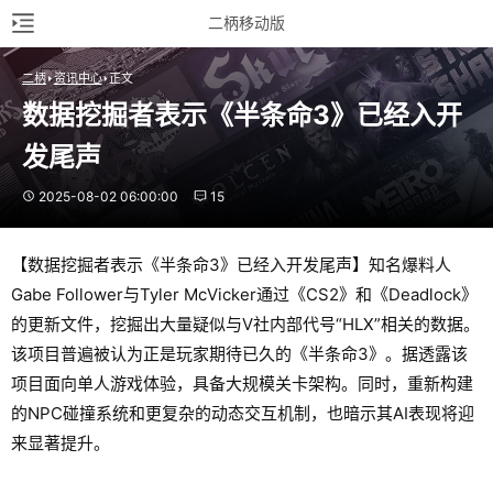
二柄移动版
二柄
资讯中心
正文
数据挖掘者表示《半条命3》已经入开
发尾声
2025-08-02 06:00:00
15
【数据挖掘者表示《半条命3》已经入开发尾声】知名爆料人
Gabe Follower与Tyler McVicker通过《CS2》和《Deadlock》
的更新文件，挖掘出大量疑似与V社内部代号“HLX”相关的数据。
该项目普遍被认为正是玩家期待已久的《半条命3》。据透露该
项目面向单人游戏体验，具备大规模关卡架构。同时，重新构建
的NPC碰撞系统和更复杂的动态交互机制，也暗示其AI表现将迎
来显著提升。