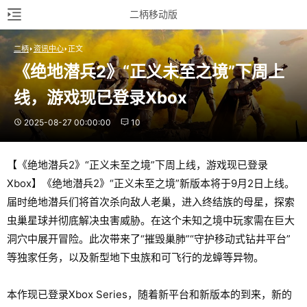
二柄移动版
二柄
资讯中心
正文
《绝地潜兵2》“正义未至之境”下周上
线，游戏现已登录Xbox
2025-08-27 00:00:00
10
【《绝地潜兵2》“正义未至之境”下周上线，游戏现已登录
Xbox】《绝地潜兵2》“正义未至之境”新版本将于9月2日上线。
届时绝地潜兵们将首次杀向敌人老巢，进入终结族的母星，探索
虫巢星球并彻底解决虫害威胁。在这个未知之境中玩家需在巨大
洞穴中展开冒险。此次带来了“摧毁巢肺”“守护移动式钻井平台”
等独家任务，以及新型地下虫族和可飞行的龙蟑等异物。
本作现已登录Xbox Series，随着新平台和新版本的到来，新的