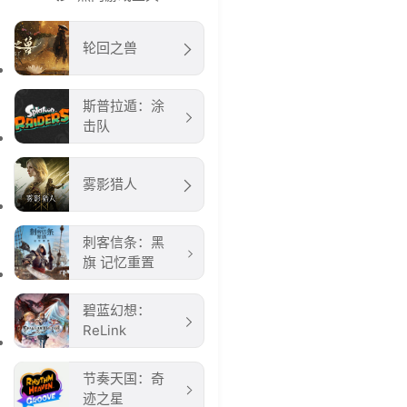
轮回之兽
斯普拉遁：涂
击队
雾影猎人
刺客信条：黑
旗 记忆重置
碧蓝幻想：
ReLink
节奏天国：奇
迹之星