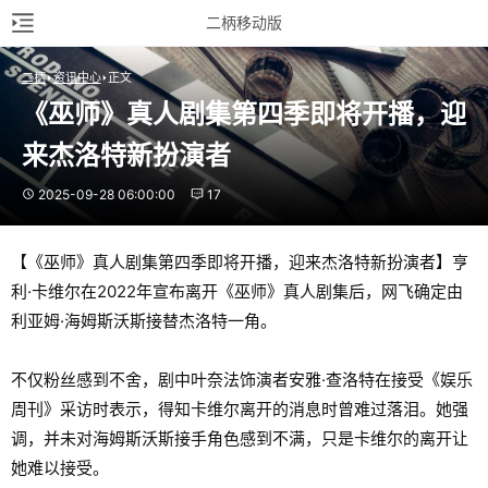
二柄移动版
二柄
资讯中心
正文
《巫师》真人剧集第四季即将开播，迎
来杰洛特新扮演者
2025-09-28 06:00:00
17
【《巫师》真人剧集第四季即将开播，迎来杰洛特新扮演者】亨
利·卡维尔在2022年宣布离开《巫师》真人剧集后，网飞确定由
利亚姆·海姆斯沃斯接替杰洛特一角。
不仅粉丝感到不舍，剧中叶奈法饰演者安雅·查洛特在接受《娱乐
周刊》采访时表示，得知卡维尔离开的消息时曾难过落泪。她强
调，并未对海姆斯沃斯接手角色感到不满，只是卡维尔的离开让
她难以接受。