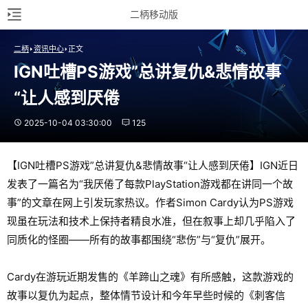
二柄移动版
二柄
资讯中心
正文
IGN吐槽PS游戏”总讲复仇&悲情故事
“让人感到厌倦
2025-10-04 03:30:00
125
【IGN吐槽PS游戏”总讲复仇&悲情故事“让人感到厌倦】IGN近日
发表了一篇名为“我厌倦了每款PlayStation游戏都在讲同一个故
事”的文章在网上引发玩家热议。作者Simon Cardy认为PS游戏
现虽在玩法和技术上保持者精良水准，但在叙事上却几乎陷入了
同质化的怪圈——所有的故事都围绕“悲伤”与“复仇”展开。
Cardy在游玩近期发售的《羊蹄山之魂》有所感触，这款游戏的
故事以复仇为起点，整体情节设计和今年早些时候的《刺客信