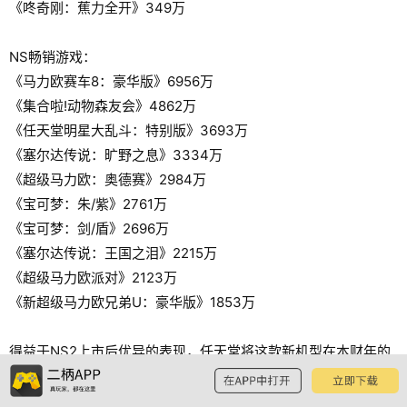
《咚奇刚：蕉力全开》349万
NS畅销游戏：
《马力欧赛车8：豪华版》6956万
《集合啦!动物森友会》4862万
《任天堂明星大乱斗：特别版》3693万
《塞尔达传说：旷野之息》3334万
《超级马力欧：奥德赛》2984万
《宝可梦：朱/紫》2761万
《宝可梦：剑/盾》2696万
《塞尔达传说：王国之泪》2215万
《超级马力欧派对》2123万
《新超级马力欧兄弟U：豪华版》1853万
得益于NS2上市后优异的表现，任天堂将这款新机型在本财年的
预期销量上调至1900万台，相较初期预测增加了400万台。NS的
预期销量下调了50万台，目前本财年的预期为400万台。