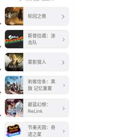
轮回之兽
斯普拉遁：涂
击队
雾影猎人
刺客信条：黑
旗 记忆重置
碧蓝幻想：
ReLink
节奏天国：奇
迹之星