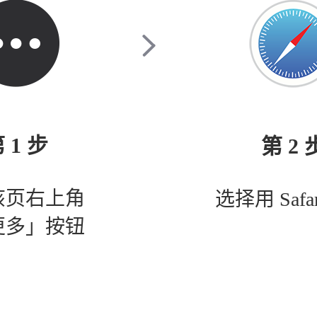
 1 步
第 2 
该页右上角
选择用 Safa
更多」按钮