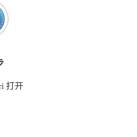
步
ri 打开