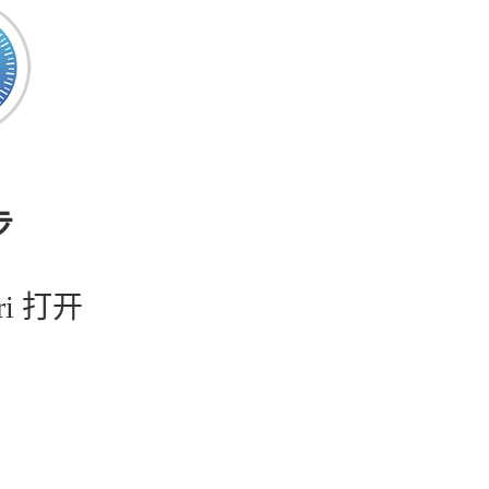
步
ri 打开