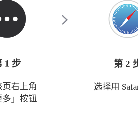
 1 步
第 2 
该页右上角
选择用 Safa
更多」按钮