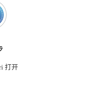
步
ri 打开