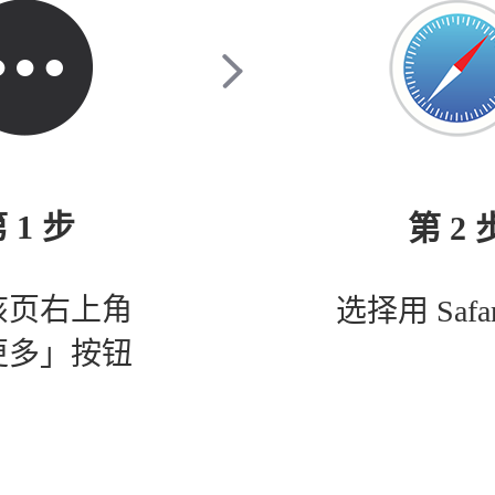
 1 步
第 2 
该页右上角
选择用 Safa
更多」按钮